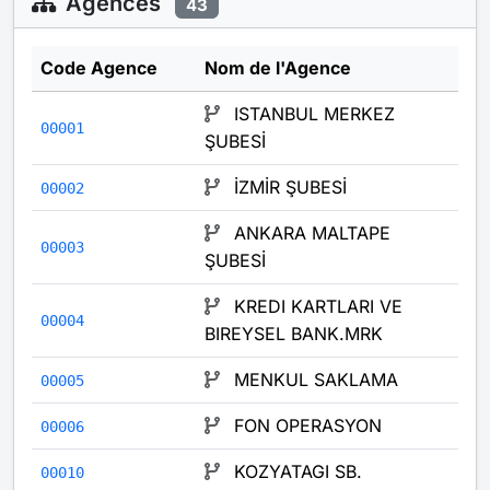
Agences
43
Code Agence
Nom de l'Agence
ISTANBUL MERKEZ
00001
ŞUBESİ
İZMİR ŞUBESİ
00002
ANKARA MALTAPE
00003
ŞUBESİ
KREDI KARTLARI VE
00004
BIREYSEL BANK.MRK
MENKUL SAKLAMA
00005
FON OPERASYON
00006
KOZYATAGI SB.
00010