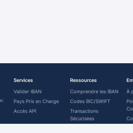
Services
Ressources
En
Valider IBAN
Comprendre les IBAN
À 
r.
Pays Pris en Charge
Codes BIC/SWIFT
Po
Con
Accès API
Transactions
Sécurisées
Co