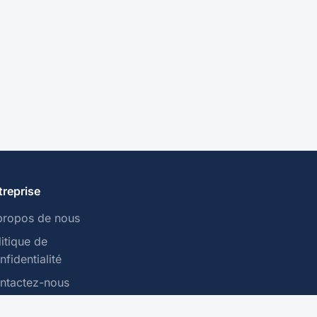
treprise
propos de nous
litique de
fidentialité
ntactez-nous