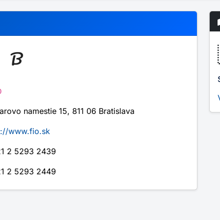
0
larovo namestie 15, 811 06 Bratislava
p://www.fio.sk
1 2 5293 2439
1 2 5293 2449