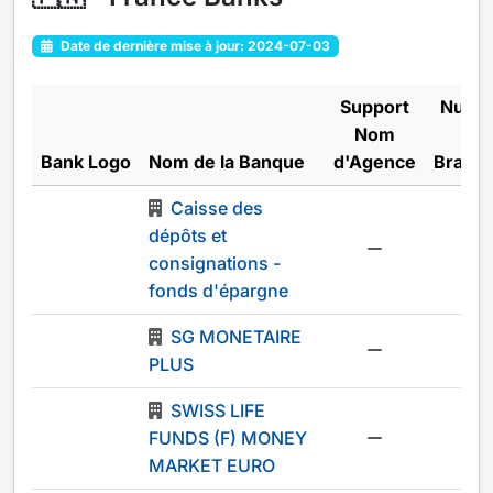
Date de dernière mise à jour: 2024-07-03
Support
Numb
Nom
of
Bank Logo
Nom de la Banque
d'Agence
Branc
Caisse des
dépôts et
-
consignations -
fonds d'épargne
SG MONETAIRE
-
PLUS
SWISS LIFE
FUNDS (F) MONEY
-
MARKET EURO