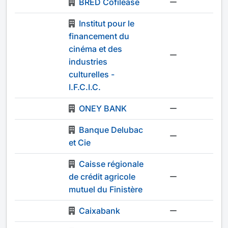
BRED Cofilease
-
Institut pour le
financement du
cinéma et des
-
industries
culturelles -
I.F.C.I.C.
ONEY BANK
-
Banque Delubac
-
et Cie
Caisse régionale
de crédit agricole
-
mutuel du Finistère
Caixabank
-