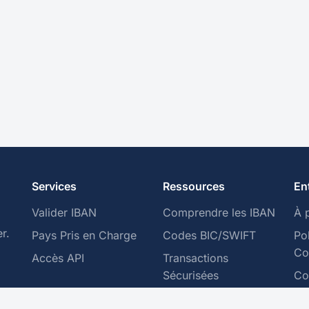
Services
Ressources
En
Valider IBAN
Comprendre les IBAN
À 
r.
Pays Pris en Charge
Codes BIC/SWIFT
Po
Con
Accès API
Transactions
Sécurisées
Co