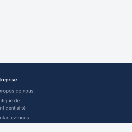
treprise
propos de nous
litique de
fidentialité
ntactez-nous